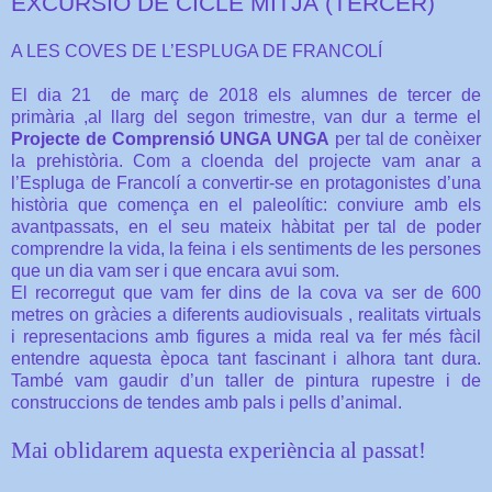
EXCURSIÓ DE CICLE MITJÀ (TERCER)
A LES COVES DE L’ESPLUGA DE FRANCOLÍ
El dia 21
de març de 2018 els alumnes de tercer de
primària ,al llarg del segon trimestre, van dur a terme el
Projecte de Comprensió UNGA UNGA
per tal de conèixer
la prehistòria. Com a cloenda del projecte vam anar a
l’Espluga de Francolí a convertir-se en protagonistes d’una
història que comença en el paleolític: conviure amb els
avantpassats, en el seu mateix hàbitat per tal de poder
comprendre la vida, la feina i els sentiments de les persones
que un dia vam ser i que encara avui som.
El recorregut que vam fer dins de la cova va ser de 600
metres on gràcies a diferents audiovisuals , realitats virtuals
i representacions amb figures a mida real va fer més fàcil
entendre aquesta època tant fascinant i alhora tant dura.
També vam gaudir d’un taller de pintura rupestre i de
construccions de tendes amb pals i pells d’animal.
Mai oblidarem aquesta experiència al passat!