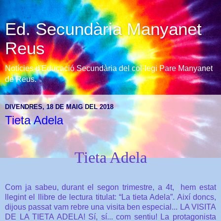
Ed. Secundària Manyanet
Reus
Notícies d'Educació Secundària del col·legi Pare Manyanet
de Reus.
DIVENDRES, 18 DE MAIG DEL 2018
Tieta Adela
Tieta Adela
Com ja sabeu, durant el segon trimestre, a 4t,
hem estat
llegint el llibre de lectura titulat: “La tieta Adela”. Així doncs,
dijous passat vam rebre una visita ben especial... LA VISITA
DE LA TIETA ADELA! Sí, sí... com sentiu! La protagonista