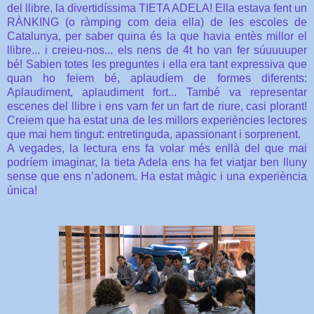
del llibre, la divertidíssima TIETA ADELA! Ella estava fent un
RÀNKING (o ràmping com deia ella) de les escoles de
Catalunya, per saber quina és la que havia entès millor el
llibre... i creieu-nos... els nens de 4t ho van fer súuuuuper
bé! Sabien totes les preguntes i ella era tant expressiva que
quan ho feiem bé, aplaudíem de formes diferents:
Aplaudiment, aplaudiment fort... També va representar
escenes del llibre i ens vam fer un fart de riure, casi plorant!
Creiem que ha estat una de les millors experiències lectores
que mai hem tingut: entretinguda, apassionant i sorprenent.
A vegades, la lectura ens fa volar més enllà del que mai
podríem imaginar, la tieta Adela ens ha fet viatjar ben lluny
sense que ens n’adonem. Ha estat màgic i una experiència
única!