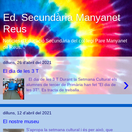
Ed. Secundària Manyanet
Reus
Notícies d'Educació Secundària del col·legi Pare Manyanet
de Reus.
dilluns, 26 d’abril del 2021
El dia de les 3 T
›
El dia de les 3 T Durant la Setmana Cultural els
alumnes de tercer de Primària han fet "El dia de
les 3T". Es tracta de treballa...
dilluns, 12 d’abril del 2021
El nostre museu
S'apropa la setmana cultural i és per això, que