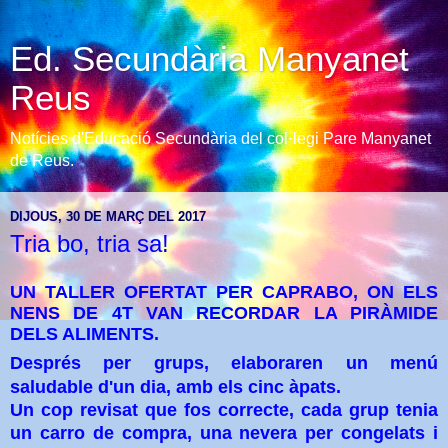
Ed. Secundària Manyanet
Reus
Notícies d'Educació Secundària del col·legi Pare Manyanet
de Reus.
DIJOUS, 30 DE MARÇ DEL 2017
Tria bo, tria sa!
UN TALLER OFERTAT PER CAPRABO, ON ELS
NENS DE 4T VAN RECORDAR LA PIRÀMIDE
DELS ALIMENTS.
Després per grups, elaboraren un menú
saludable d'un dia, amb els cinc àpats.
Un cop revisat que fos correcte, cada grup tenia
un carro de compra, una nevera per congelats i