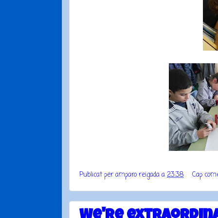
Publicat per
amparo reigada
a
23:38
Cap come
​We're extraordina