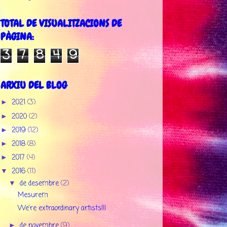
TOTAL DE VISUALITZACIONS DE
PÀGINA:
3
7
8
4
9
ARXIU DEL BLOG
2021
(3)
►
2020
(2)
►
2019
(12)
►
2018
(8)
►
2017
(4)
►
2016
(11)
▼
de desembre
(2)
▼
Mesurem
​We're extraordinary artists!!!
de novembre
(9)
►