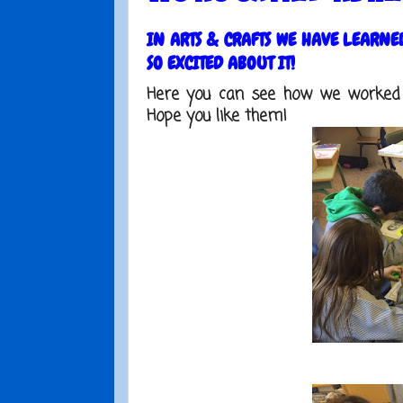
IN ARTS & CRAFTS WE HAVE LEARN
SO EXCITED ABOUT IT!
Here you can see how we worked o
Hope you like them!