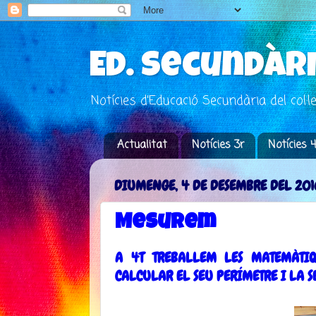
Ed. Secundàr
Notícies d'Educació Secundària del col·
Actualitat
Notícies 3r
Notícies 
DIUMENGE, 4 DE DESEMBRE DEL 201
Mesurem
A 4T TREBALLEM LES MATEMÀTIQ
CALCULAR EL SEU PERÍMETRE I LA S