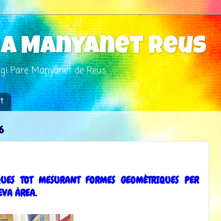
ia Manyanet Reus
legi Pare Manyanet de Reus.
4t
6
UES TOT MESURANT FORMES GEOMÈTRIQUES PER
EVA ÀREA.