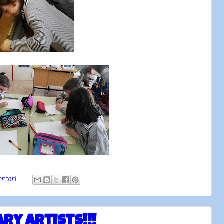
ntari:
ry artists!!!